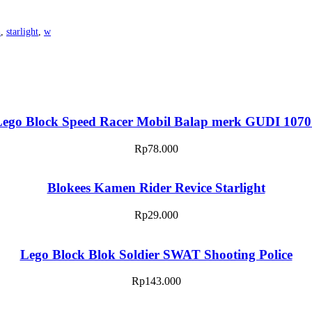
h
,
starlight
,
w
Lego Block Speed Racer Mobil Balap merk GUDI 1070
Rp
78.000
Blokees Kamen Rider Revice Starlight
Rp
29.000
Lego Block Blok Soldier SWAT Shooting Police
Rp
143.000