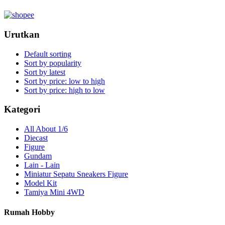
Urutkan
Default sorting
Sort by popularity
Sort by latest
Sort by price: low to high
Sort by price: high to low
Kategori
All About 1/6
Diecast
Figure
Gundam
Lain - Lain
Miniatur Sepatu Sneakers Figure
Model Kit
Tamiya Mini 4WD
Rumah Hobby