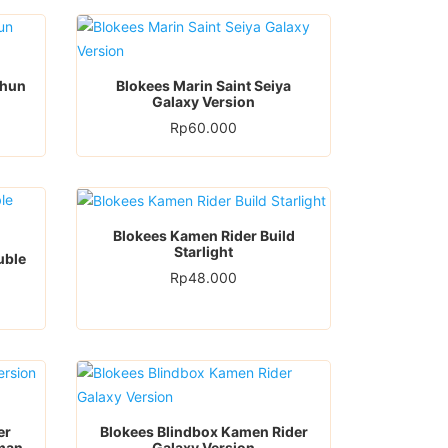
Shun
Blokees Marin Saint Seiya
Galaxy Version
Rp
60.000
Blokees Kamen Rider Build
Starlight
uble
Rp
48.000
er
Blokees Blindbox Kamen Rider
aman
Galaxy Version