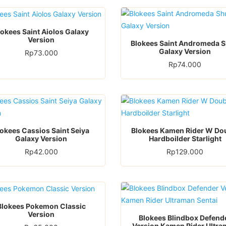
lokees Saint Aiolos Galaxy
Version
Blokees Saint Andromeda 
Galaxy Version
Rp
73.000
Rp
74.000
lokees Cassios Saint Seiya
Blokees Kamen Rider W Do
Galaxy Version
Hardboilder Starlight
Rp
42.000
Rp
129.000
Blokees Pokemon Classic
Version
Blokees Blindbox Defend
Version Kamen Rider Ultr