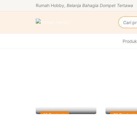
Rumah Hobby,
Belanja Bahagia Dompet Tertawa
Produk
Gundam
Model Kit
12 Products
39 Products