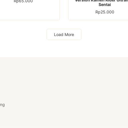
Rp
65.000
Sentai
Rp
25.000
Load More
ang