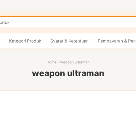
Kategori Produk
Syarat & Ketentuan
Pembayaran & Pen
Home
»
weapon ultraman
weapon ultraman