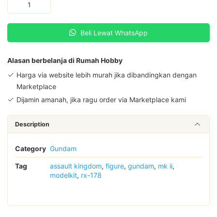
Assault
Kingdom
RX-
Beli Lewat WhatsApp
178
Gundam
MK
Alasan berbelanja di Rumah Hobby
II
Harga via website lebih murah jika dibandingkan dengan
BANDAI
Marketplace
quantity
Dijamin amanah, jika ragu order via Marketplace kami
Description
Category
Gundam
Tag
assault kingdom
,
figure
,
gundam
,
mk ii
,
modelkit
,
rx-178