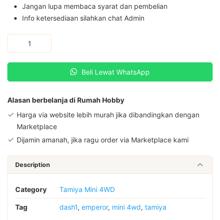
Jangan lupa membaca syarat dan pembelian
Info ketersediaan silahkan chat Admin
amiya
Mini
4WD
Beli Lewat WhatsApp
Dash
1
Emperor
Alasan berbelanja di Rumah Hobby
-
Harga via website lebih murah jika dibandingkan dengan
AA
Marketplace
quantity
Dijamin amanah, jika ragu order via Marketplace kami
Description
Category
Tamiya Mini 4WD
Tag
dash1
,
emperor
,
mini 4wd
,
tamiya