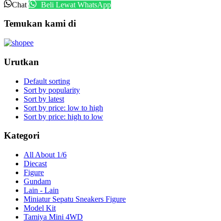
Chat
Beli Lewat WhatsApp
Temukan kami di
Urutkan
Default sorting
Sort by popularity
Sort by latest
Sort by price: low to high
Sort by price: high to low
Kategori
All About 1/6
Diecast
Figure
Gundam
Lain - Lain
Miniatur Sepatu Sneakers Figure
Model Kit
Tamiya Mini 4WD