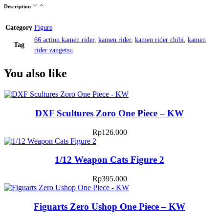
Description
Category
Figure
66 action kamen rider
,
kamen rider
,
kamen rider chibi
,
kamen
Tag
rider zangetsu
You also like
DXF Scultures Zoro One Piece – KW
Rp
126.000
1/12 Weapon Cats Figure 2
Rp
395.000
Figuarts Zero Ushop One Piece – KW