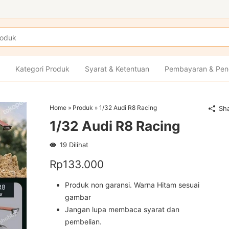
Kategori Produk
Syarat & Ketentuan
Pembayaran & Pen
Home
»
Produk
»
1/32 Audi R8 Racing
Sh
1/32 Audi R8 Racing
19
Dilihat
Rp
133.000
Produk non garansi. Warna Hitam sesuai
gambar
Jangan lupa membaca syarat dan
pembelian.