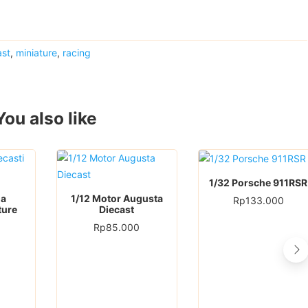
ast
,
miniature
,
racing
You also like
1/32 Porsche 911RSR
ma
1/12 Motor Augusta
Rp
133.000
ture
Diecast
Rp
85.000