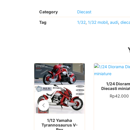
Category
Diecast
Tag
1/32
,
1/32 mobil
,
audi
,
diec
1/24 Diora
Diecasti minia
Rp
42.000
1/12 Yamaha
Tyrannosaurus V-
Rex