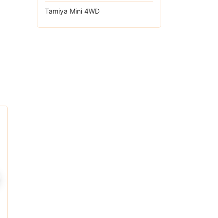
Tamiya Mini 4WD
1/32 Diorama
Diecast Miniature
Rp
33.000