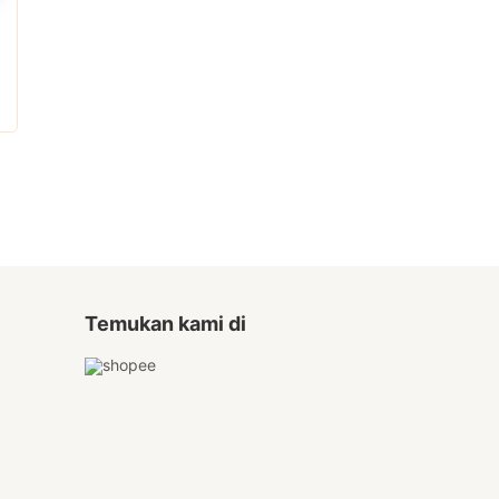
Rp300.000.
Rp265.000
Temukan kami di