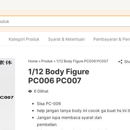
Kategori Produk
Syarat & Ketentuan
Pembayaran & Pen
Home
»
Produk
»
1/12 Body Figure PC006 PC007
Sh
1/12 Body Figure
PC006 PC007
6
Dilihat
Sisa PC-006
help jangan tanya body ini cocok ga buat hs ini i
Jangan lupa membaca syarat dan
pembelian