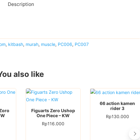
Description
tom
,
kitbash
,
murah
,
muscle
,
PC006
,
PC007
You also like
66 action kamen
rider 3
 Zoro
Figuarts Zero Ushop
 KW
One Piece – KW
Rp
130.000
Rp
116.000