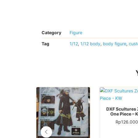
Category
Figure
Tag
1/12
,
1/12 body
,
body figure
,
cus
DXF Scultures
One Piece –
Rp
126.000